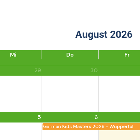
August 2026
Mi
Do
Fr
29
30
5
6
German Kids Masters 2026 - Wuppertal