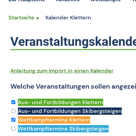
Wettkämpfe allge
T
Startseite
Kalender Klettern
Termine
T
Ergebnisse
L
Veranstaltungskalend
Rangliste
L
Speedrekord
S
Kletterlizenz
Anleitung zum Import in einen Kalender
Welche Veranstaltungen sollen angeze
Aus- und Fortbildungen Klettern
Aus- und Fortbildungen Skibergsteigen
Wettkampftermine Klettern
Wettkampftermine Skibergsteigen