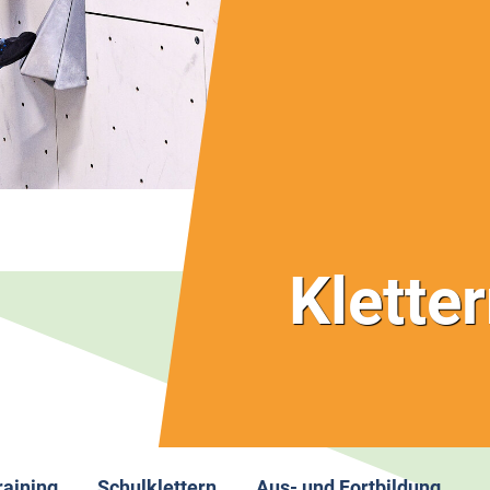
Klette
raining
Schulklettern
Aus- und Fortbildung