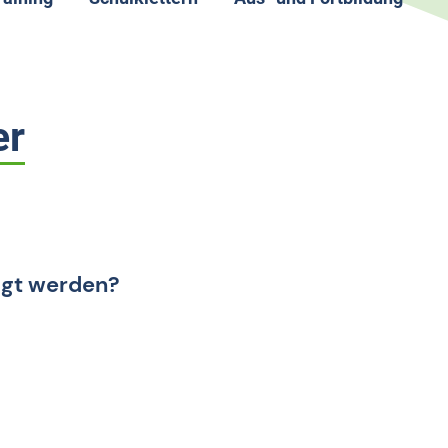
mein
rainingsstruktur
Schulklettern allgemein
Aus- und Fortbildung allg
alentsichtungszentrum
Termine
Termine
andesjugendkader Bayern
Lehrerinfos
er
andesleistungszentrum
Schulwettkampf
peedklettern
igt werden?