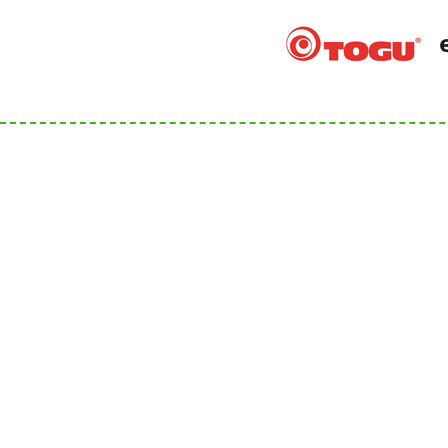
Anschrift
Kontakt
Bergsportfachverband Bayern
Tel.: 089
des DAV e.V.
service@
Tal 42
www.berg
80331 München