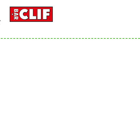
Social Media
Bergsportfachverband
Bayern
 mit
nbarung
Landeskader Bayern Klettern
Landeskader Bayern Skimo