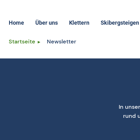
Home
Über uns
Klettern
Skibergsteigen
Aktuelles
Startseite
Newsletter
Leitbild
Geschäftsstelle
Vorstand
Satzung
Mitgliedsvereine
Mitglied werden
In unse
rund 