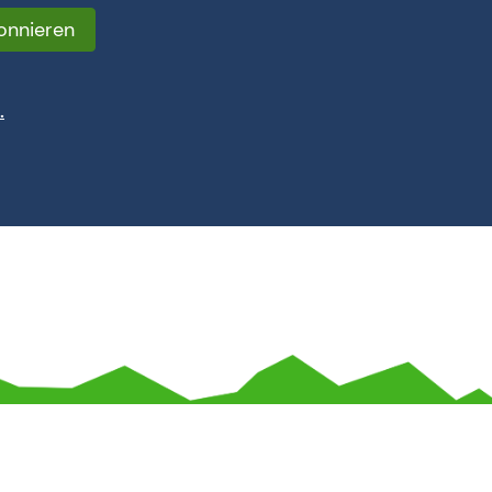
onnieren
.