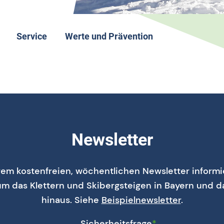
Service
Werte und Prävention
Kontakt
Nachhaltigkeit im BFB
Downloads
Anti-Doping
Förderung
Duale Karriere
Jobs & Ehrenamtliches Engagement
Ernährung
FAQs
Safe Sport
Newsletter
rem kostenfreien, wöchentlichen Newsletter informi
um das Klettern und Skibergsteigen in Bayern und d
hinaus. Siehe
Beispielnewsletter
.
Sicherheitsfrage
*