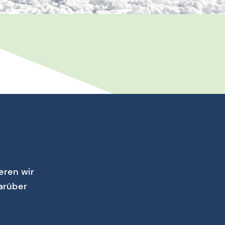
eren wir
arüber