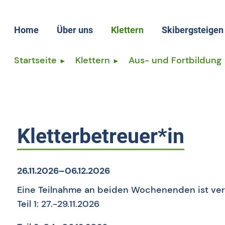
Home
Über uns
Klettern
Skibergsteigen
Aktuelles
Startseite
Klettern
Aus- und Fortbildung
Leitbild
Geschäftsstelle
Vorstand
Satzung
Kletterbetreuer*in
Mitgliedsvereine
Mitglied werden
26.11.2026–06.12.2026
Eine Teilnahme an beiden Wochenenden ist ver
Teil 1: 27.-29.11.2026