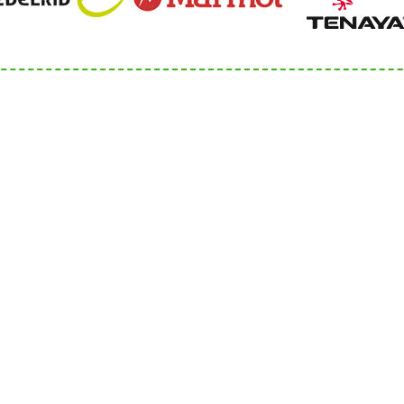
Servicezeiten
-262048-540
Di 9:00 - 13:00 Uhr
bergsportfachverband.de
Mi 9:00 - 13:00 Uhr
sportfachverband.de
Do 14:00 – 18:00 Uhr
Persönliche Termine nur
vorheriger Terminverei
Sitemap
Impressum
D