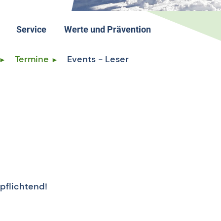
Service
Werte und Prävention
Kontakt
Nachhaltigkeit im BFB
Termine
Events - Leser
Downloads
Anti-Doping
Förderung
Duale Karriere
Jobs & Ehrenamtliches Engagement
Ernährung
FAQs
Safe Sport
pflichtend!