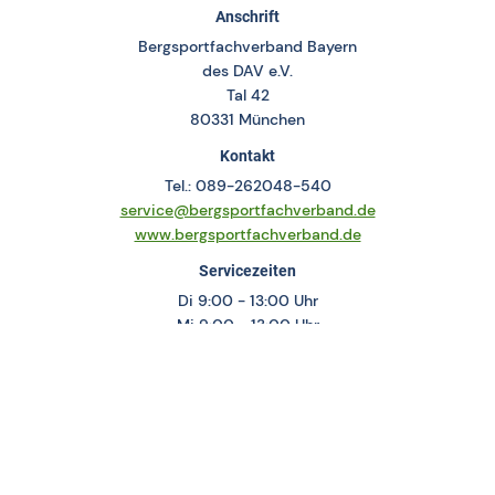
Anschrift
Bergsportfachverband Bayern
des DAV e.V.
Tal 42
80331 München
Kontakt
Tel.: 089-262048-540
service@bergsportfachverband.de
www.bergsportfachverband.de
Servicezeiten
Di 9:00 - 13:00 Uhr
Mi 9:00 - 13:00 Uhr
Do 14:00 – 18:00 Uhr
Persönliche Termine nur mit vorheriger Terminvereinbarung
Social Media
Bergsportfachverband Bayern