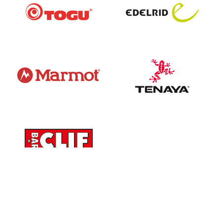
Anschrift
Bergsportfachverband Bayern
des DAV e.V.