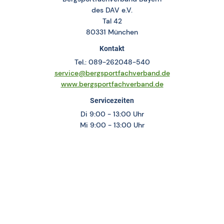
des DAV e.V.
Tal 42
80331 München
Kontakt
Tel.: 089-262048-540
service@bergsportfachverband.de
www.bergsportfachverband.de
Servicezeiten
Di 9:00 - 13:00 Uhr
Mi 9:00 - 13:00 Uhr
Do 14:00 – 18:00 Uhr
Persönliche Termine nur mit vorheriger Terminvereinbarung
Social Media
Bergsportfachverband Bayern
Landeskader Bayern Klettern