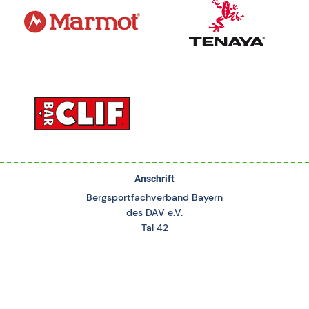
Anschrift
Bergsportfachverband Bayern
des DAV e.V.
Tal 42
80331 München
Kontakt
Tel.: 089-262048-540
service@bergsportfachverband.de