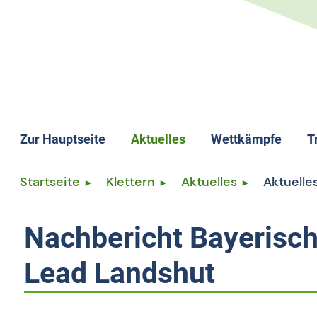
Zur Hauptseite
Aktuelles
Wettkämpfe
T
Wettkämpfe allge
T
Startseite
Klettern
Aktuelles
Aktuelles
Termine
T
Ergebnisse
L
Nachbericht Bayerisch
Rangliste
L
Lead Landshut
Speedrekord
S
Kletterlizenz