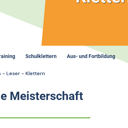
raining
Schulklettern
Aus- und Fortbildung
mein
rainingsstruktur
Schulklettern allgemein
Aus- und Fortbildung allg
 - Leser - Klettern
alentsichtungszentrum
Termine
Termine
andesjugendkader Bayern
Lehrerinfos
e Meisterschaft
andesleistungszentrum
Schulwettkampf
peedklettern