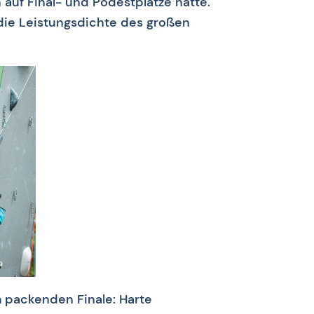
n auf Final- und Podestplätze hatte.
 die Leistungsdichte des großen
m packenden Finale: Harte