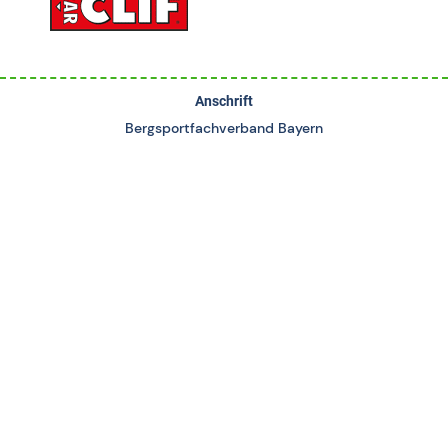
Anschrift
Bergsportfachverband Bayern
des DAV e.V.
Tal 42
80331 München
Kontakt
Tel.: 089-262048-540
service@bergsportfachverband.de
www.bergsportfachverband.de
Servicezeiten
Di 9:00 - 13:00 Uhr
Mi 9:00 - 13:00 Uhr
Do 14:00 – 18:00 Uhr
Persönliche Termine nur mit vorheriger Terminvereinbarung