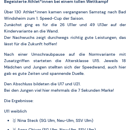
Begeisterte Athlet*innen bei einem tollen Wettkampf
Über 130 Athlet*innen kamen vergangenen Samstag nach Bad
Windsheim zum 1. Speed-Cup der Saison.
Zunächst ging es für die 26 U11er und 49 U13er auf der
Kindervariante an die Wand.
Der Nachwuchs zeigt durchwegs richtig gute Leistungen, das
lässt für die Zukunft hoffen!
Nach einer Umschraubpause auf die Normvariante mit
Zusatzgriffen starteten die Altersklasse U15. Jeweils 18
Mädchen und Jungen stellten sich der Speedwand, auch hier
gab es gute Zeiten und spannende Duelle.
Den Abschluss bildeten die U17 und U21.
Bei den Jungen viel hier mehrmals die 7 Sekunden Marke!
Die Ergebnisse:
U11 weiblich
🥇
Nina Steck (SG Ulm, Neu-Ulm, SSV Ulm)
🥈
Anna Chiver (SG Ulm, Neu-Ulm, SSV Ulm)