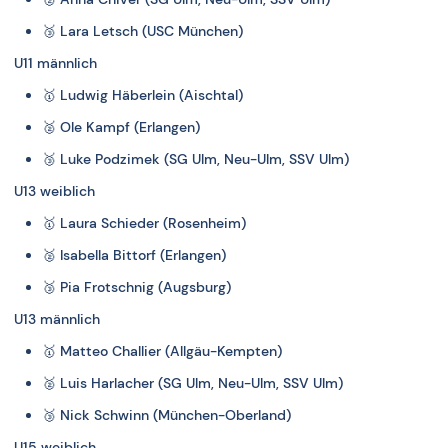
🥉
Lara Letsch (USC München)
U11 männlich
🥇
Ludwig Häberlein (Aischtal)
🥈
Ole Kampf (Erlangen)
🥉
Luke Podzimek (SG Ulm, Neu-Ulm, SSV Ulm)
U13 weiblich
🥇
Laura Schieder (Rosenheim)
🥈
Isabella Bittorf (Erlangen)
🥉
Pia Frotschnig (Augsburg)
U13 männlich
🥇
Matteo Challier (Allgäu-Kempten)
🥈
Luis Harlacher (SG Ulm, Neu-Ulm, SSV Ulm)
🥉
Nick Schwinn (München-Oberland)
U15 weiblich