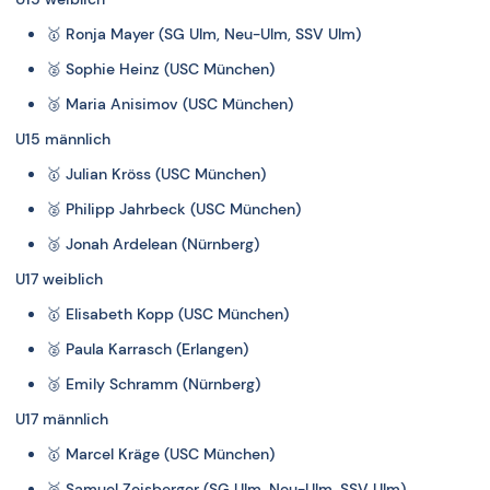
🥇
Ronja Mayer (SG Ulm, Neu-Ulm, SSV Ulm)
🥈
Sophie Heinz (USC München)
🥉
Maria Anisimov (USC München)
U15 männlich
🥇
Julian Kröss (USC München)
🥈
Philipp Jahrbeck (USC München)
🥉
Jonah Ardelean (Nürnberg)
U17 weiblich
🥇
Elisabeth Kopp (USC München)
🥈
Paula Karrasch (Erlangen)
🥉
Emily Schramm (Nürnberg)
U17 männlich
🥇
Marcel Kräge (USC München)
🥈
Samuel Zeisberger (SG Ulm, Neu-Ulm, SSV Ulm)