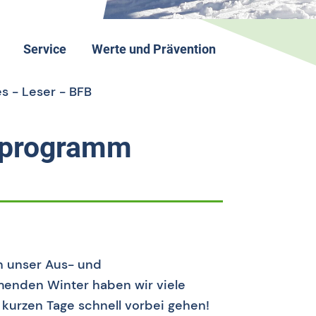
Service
Werte und Prävention
Kontakt
Nachhaltigkeit im BFB
es - Leser - BFB
Downloads
Anti-Doping
Förderung
Duale Karriere
gsprogramm
Jobs & Ehrenamtliches Engagement
Ernährung
FAQs
Safe Sport
n unser Aus- und
enden Winter haben wir viele
kurzen Tage schnell vorbei gehen!