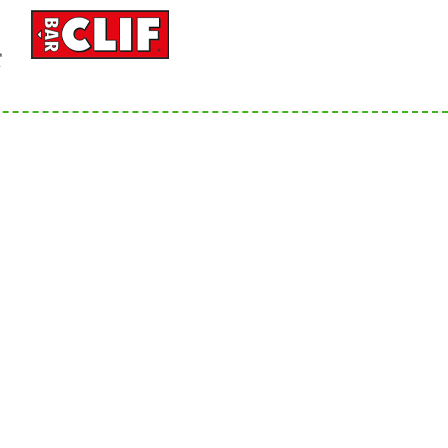
Social Media
Bergsportfachverband
Bayern
 mit
nbarung
Landeskader Bayern Klettern
Landeskader Bayern Skimo
atenschutzerklärung
Barrierefreiheitserklärung