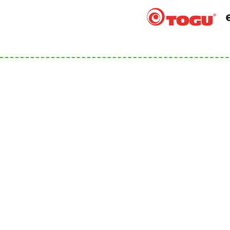
Anschrift
Kontakt
Bergsportfachverband Bayern
Tel.: 089
des DAV e.V.
service@
Tal 42
www.berg
80331 München