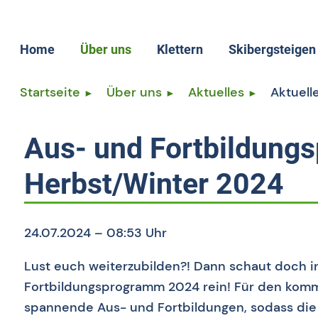
Home
Über uns
Klettern
Skibergsteigen
Aktuelles
Startseite
Über uns
Aktuelles
Aktuell
Leitbild
Geschäftsstelle
Aus- und Fortbildun
Vorstand
Herbst/Winter 2024
Satzung
Mitgliedsvereine
Mitglied werden
24.07.2024 – 08:53 Uhr
Lust euch weiterzubilden?! Dann schaut doch i
Fortbildungsprogramm 2024 rein! Für den komm
spannende Aus- und Fortbildungen, sodass die 